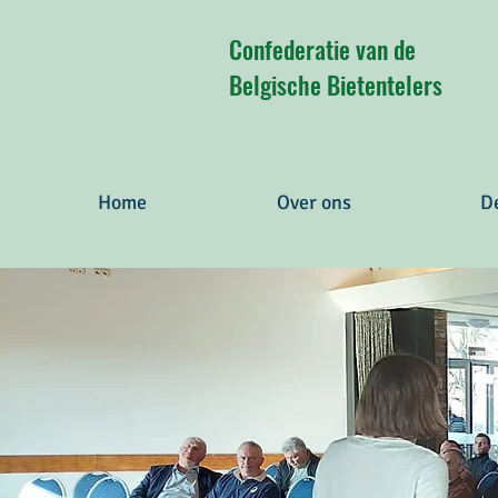
Confederatie van de
Belgische Bietentelers
Home
Over ons
D
Better
a
vie