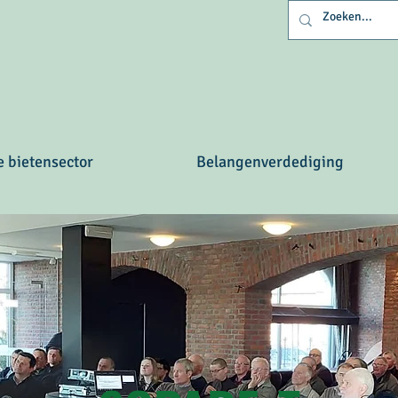
e bietensector
Belangenverdediging
rs belges - Belgische b