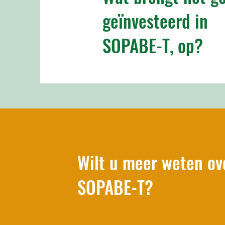
geïnvesteerd in
SOPABE-T, op?
Wilt u meer weten ov
SOPABE-T?