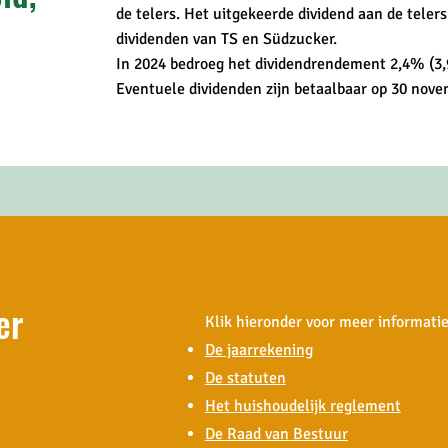
de telers. Het uitgekeerde dividend aan de teler
dividenden van TS en Südzucker.
In 2024 bedroeg het dividendrendement 2,4% (3,
Eventuele dividenden zijn betaalbaar op 30 nove
er
Klik hieronder voor meer informatie
De jaarrekening
De statuten
Het huishoudelijk reglement
De Raad van Bestuur