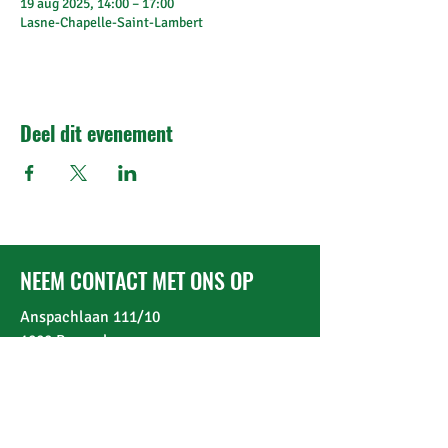
19 aug 2025, 14:00 – 17:00
Lasne-Chapelle-Saint-Lambert
Deel dit evenement
NEEM CONTACT MET ONS OP
Anspachlaan 111/10
1000 Brussel
Telefoon:
+32 2 513 68 98
DOCUMENTEN
De statuten van de CBB