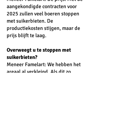
aangekondigde contracten voor
2025 zullen veel boeren stoppen
met suikerbieten. De
productiekosten stijgen, maar de
prijs blijft te laag.
Overweegt u te stoppen met
suikerbieten?
Meneer Famelart: We hebben het
areaal al verkleind. Als dit zo
doorgaat, moeten we misschien
helemaal stoppen. Maar zonder
suikerbieten zijn er geen fabrieken,
en zonder fabrieken heeft de hele
sector geen toekomst.
Wat doet u op het gebied van
duurzaamheid?