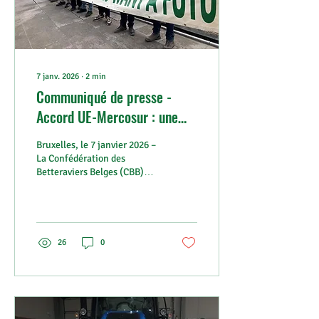
7 janv. 2026
∙
2
min
Communiqué de presse -
Accord UE-Mercosur : une
menace pour l'agriculture
Bruxelles, le 7 janvier 2026 –
européenne. Il est urgent
La Confédération des
d'agir !
Betteraviers Belges (CBB)
alerte sur les conséquences
graves de l’accord
commercial UE-Mercosur
pour le secteur agricole
européen. Malgré les efforts
26
0
intensifs des organisations
agricoles générales et
sectorielles telles que la
CBB, la nouvelle position du
Conseil européen semble