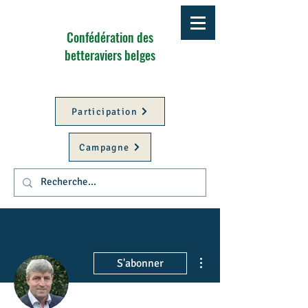
Confédération des
betteraviers belges
Participation
Campagne
Plus d'actions
S'abonner
Better