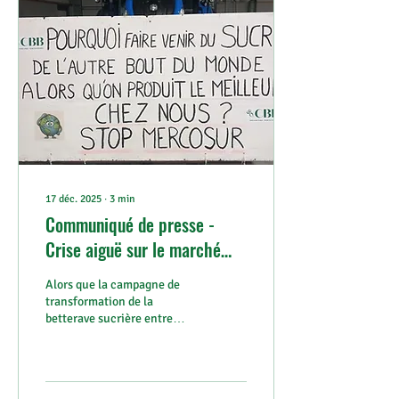
claire : il n’existe plus de
minorité de blocage, ce qui
ouvre la voie à l’approbation
de l’accord. Un accord qui
pénalise l’agriculture et
particulièrement la...
17 déc. 2025
∙
3
min
Communiqué de presse -
Crise aiguë sur le marché
européen du sucre : la CBB
Alors que la campagne de
et SUBEL appellent à une
transformation de la
action immédiate de l'UE
betterave sucrière entre
dans sa période de pointe, la
Confédération des
betteraviers belges (CBB) et
l’association des fabricants