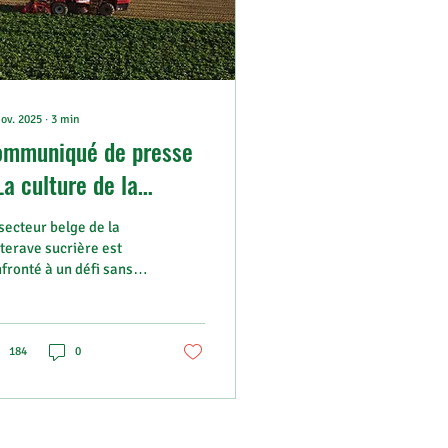
ov. 2025
∙
3
min
ommuniqué de presse
La culture de la
tterave sucrière en
secteur belge de la
lgique sous forte
terave sucrière est
fronté à un défi sans
ession
cédent. Les deux
ncipaux producteurs de
re du pays ont annoncé
 mesures drastiques
184
0
r 2026 : la raffinerie de
re de Tirlemont
pose une réduction de
% des surfaces