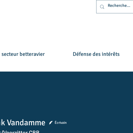
 secteur betteravier
Défense des intérêts
ik Vandamme
rs belges - Belgische b
Écrivain
t/Voorzitter CBB