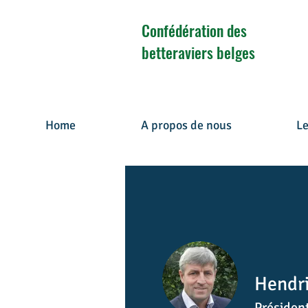
Confédération des
betteraviers belges
Home
A propos de nous
Le
Hendr
Better
a
vie
Présiden