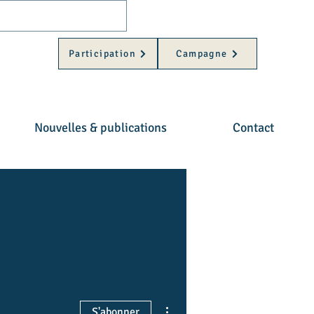
Participation
Campagne
Nouvelles & publications
Contact
ietentelers
Plus d'actions
S'abonner