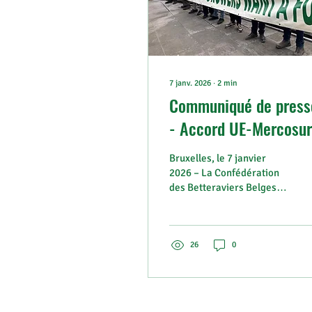
7 janv. 2026
∙
2
min
Communiqué de press
- Accord UE-Mercosur
une menace pour
Bruxelles, le 7 janvier
l'agriculture
2026 – La Confédération
des Betteraviers Belges
européenne. Il est
(CBB) alerte sur les
urgent d'agir !
conséquences graves de
l’accord commercial UE-
Mercosur pour le secteur
26
0
agricole européen. Malgré
les efforts intensifs des
organisations agricoles
générales et sectorielles