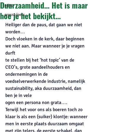
Duurzaamheid... Het is maar
edito
hoe je het bekijkt...
presse/pers
Heiliger dan de paus, dat gaan we niet 
worden…
Doch vloeken in de kerk, daar beginnen 
we niet aan. Maar wanneer je je vragen 
durft
te stellen bij het ‘hot topic’ van de 
CEO’s, grote aandeelhouders en 
ondernemingen in de
voedselverwerkende industrie, namelijk 
sustainability, aka duurzaamheid, dan 
ben je in vele
ogen een persona non grata….
Terwijl het voor ons als boeren toch zo 
klaar is als een (suiker) klontje: wanneer 
men in eerste plaats duurzaam omgaat 
met zijn telers, de eerste schakel, dan 