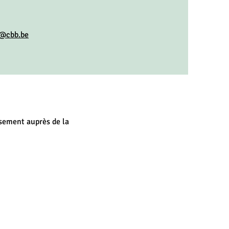
n@cbb.be
rsement auprès de la