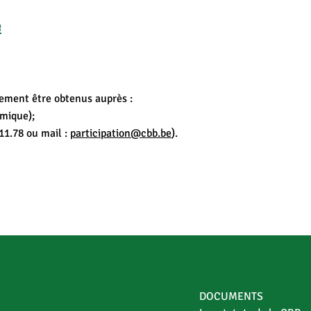
e
ement être obtenus auprès :
omique);
11.78 ou mail :
participation@cbb.be
).
DOCUMENTS