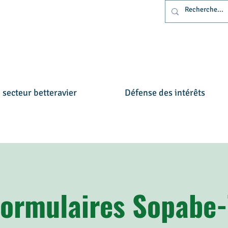
 secteur betteravier
Défense des intérêts
Formulaires Sopabe-
rs belges - Belgische b