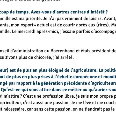
coup de temps. Avez-vous d’autres centres d’intérêt ?
mille est ma priorité. Je n’ai pas vraiment de loisirs. Avant,
nts, mon «sport» actuel est de courir après eux (rires). Mai
ille. Le mercredi après-midi, j’essaie parfois d’accompagn
onseil d’administration du Boerenbond et étais président d
ltivons plus de chicorée, j’ai arrêté.
r) est de plus en plus éloigné de l’agriculture. La polit
ont de plus en plus prises à l’échelle européenne et mondi
ngé par rapport à la génération précédente d’agriculteur
 Qu’est-ce qui vous attire dans ce métier ou qu’auriez-v
i m’attire ? C’est une profession libre, je suis mon propre p
agriculteur, c’est aussi une passion. Je me lève et me couch
st nécessaire, car sans cette passion, on ne tiendrait pas l