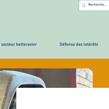
 secteur betteravier
Défense des intérêts
rs belges - Belgische b