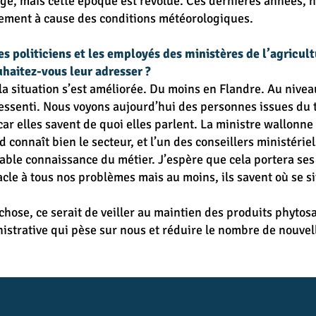
rge, mais cette époque est révolue. Ces dernières années,
ement à cause des conditions météorologiques.
es politiciens et les employés des ministères de l’agricul
uhaitez-vous leur adresser ?
la situation s’est améliorée. Du moins en Flandre. Au niveau 
 ressenti. Nous voyons aujourd’hui des personnes issues du t
 car elles savent de quoi elles parlent. La ministre wallonne
 connaît bien le secteur, et l’un des conseillers ministériels
able connaissance du métier. J’espère que cela portera ses 
acle à tous nos problèmes mais au moins, ils savent où se si
hose, ce serait de veiller au maintien des produits phytosan
nistrative qui pèse sur nous et réduire le nombre de nouve